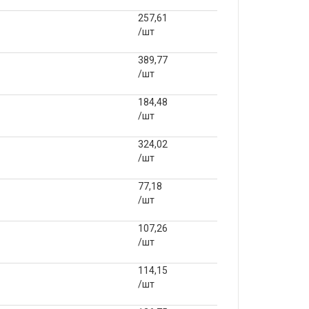
257,61
/шт
389,77
/шт
184,48
/шт
324,02
/шт
77,18
/шт
107,26
/шт
114,15
/шт