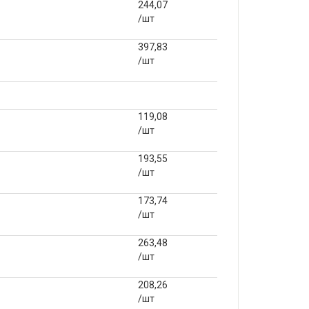
244,07
/шт
397,83
/шт
119,08
/шт
193,55
/шт
173,74
/шт
263,48
/шт
208,26
/шт