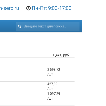
-serp.ru
Пн-Пт: 9:00-17:00
и
Искать...
Цена, руб
2 598,72
/шт
427,39
/шт
1 097,29
/шт