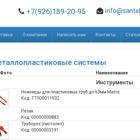
info@santeh
+7(926)189-20-95
ставка
О компании
Написать нам
Контакты
Стать
таллопластиковые системы
Фото
Наименование
Инструменты
Ножницы для пластиковых труб до 63мм Matrix
Код: ТТ000011932
Резак
Код: 00000000883
Труборез (пистолет)
Код: 00000003191