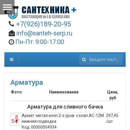
+7(926)189-20-95
info@santeh-serp.ru
Пн-Пт: 9:00-17:00
Искать...
Арматура
Фото
Наименование
Цена,
руб
Арматура для сливного бачка
Армат. метал.кноп.2-х уров. с клап.АС-12М
297,45
нижняя подводка
/шт
Код: 00000004934