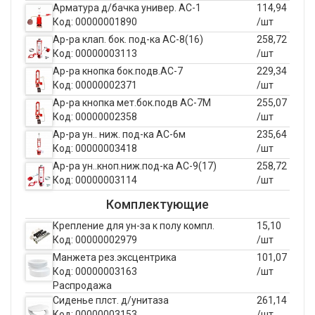
Арматура д/бачка универ. АС-1
114,94
Код: 00000001890
/шт
Ар-ра клап. бок. под-ка АС-8(16)
258,72
Код: 00000003113
/шт
Ар-ра кнопка бок.подв.АС-7
229,34
Код: 00000002371
/шт
Ар-ра кнопка мет.бок.подв АС-7М
255,07
Код: 00000002358
/шт
Ар-ра ун.. ниж. под-ка АС-6м
235,64
Код: 00000003418
/шт
Ар-ра ун..кноп.ниж.под-ка АС-9(17)
258,72
Код: 00000003114
/шт
Комплектующие
Крепление для ун-за к полу компл.
15,10
Код: 00000002979
/шт
Манжета рез.эксцентрика
101,07
Код: 00000003163
/шт
Распродажа
Сиденье плст. д/унитаза
261,14
Код: 00000003153
/шт