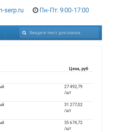
-serp.ru
Пн-Пт: 9:00-17:00
и
Искать...
Цена, руб
ый
27 492,79
/шт
ый
31 277,02
/шт
ый
35 674,72
/шт