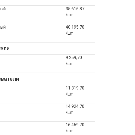
ный
35 616,87
/шт
ный
40 195,70
/шт
тели
9 259,70
/шт
еватели
11 319,70
/шт
14 924,70
/шт
16 469,70
/шт