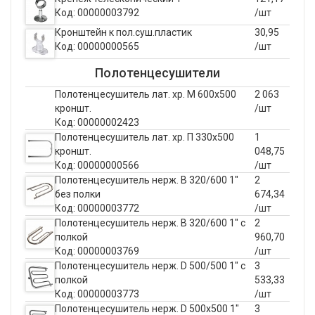
Код: 00000003792
/шт
Кронштейн к пол.суш.пластик
30,95
Код: 00000000565
/шт
Полотенцесушители
Полотенцесушитель лат. хр. М 600х500
2 063
кроншт.
/шт
Код: 00000002423
Полотенцесушитель лат. хр. П 330х500
1
кроншт.
048,75
Код: 00000000566
/шт
Полотенцесушитель нерж. B 320/600 1"
2
без полки
674,34
Код: 00000003772
/шт
Полотенцесушитель нерж. B 320/600 1" с
2
полкой
960,70
Код: 00000003769
/шт
Полотенцесушитель нерж. D 500/500 1" c
3
полкой
533,33
Код: 00000003773
/шт
Полотенцесушитель нерж. D 500х500 1"
3